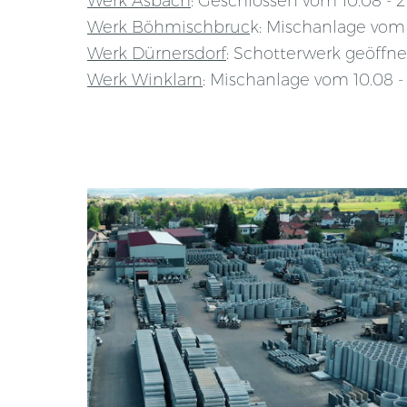
Werk Asbach
: Geschlossen vom 10.08 - 2
Werk Böhmischbruc
k: Mischanlage vom 
Werk Dürnersdorf
: Schotterwerk geöffne
Werk Winklarn
: Mischanlage vom 10.08 -